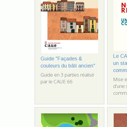
Le CA
Guide "Façades &
un sta
couleurs du bâti ancien"
commu
Guide en 3 parties réalisé
Mise e
par le CAUE 66
d'une 
commu