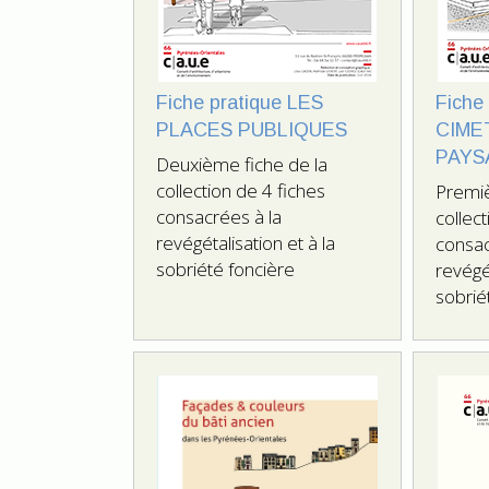
Fiche pratique LES
Fiche
PLACES PUBLIQUES
CIME
PAYS
Deuxième fiche de la
collection de 4 fiches
Premiè
consacrées à la
collec
revégétalisation et à la
consac
sobriété foncière
revégét
sobrié